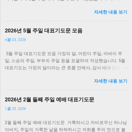
클릭하시면 전체 기도문을 읽을 수 있습니다. 2월 주일 낮 대표
자세한 내용 보기
기도문 2월 첫째주 대표기도문 2월 둘째주 대표기도문 거룩하
시고 자비로우신 하나님 아버지, 주일의 거룩한 날을 허락하시
고 저희를 주의 전으로 불러 모아 주시니 감사합니다. 찬 바람이
2026년 5월 주일 대표기도문 모음
아직 매섭고 겨울의 끝자락이 길게 이어지는 이때에도, 주께서
4월 03, 2026
계절을 다스리시고 우리의 호흡을 붙드셔서 오늘도 예배의 자
리로 나오게 하신 은혜를 찬송합니다. 한 주간도 죄 많고 연약한
5월 주일 대표기도문 모음 가정의 달, 어린이 주일, 어버이 주
저희가 세상 가운데 살며 마음이 흔들리고 생각이 어지러워졌
일, 스승의 주일, 부부의 주일 등을 포괄하여 작성했습니다. 5월
으나, 주의 긍휼이 저희를 버리지 아니하시고 다시 주의 얼굴 앞
대표기도는 가정의 달이라는 큰 흐름 안에서, 감사·세대·신앙 계
에 서게 하셨으니 이 은혜가 참으로 큽니다. 아버지 하나님, 먼
승·성령의 역사 를 축으로 잡으면 자연스럽습니다. 한 달 전체
저 저희의 허물과 죄악을 주 앞에 자복합니다. 입술로는 주를 경
자세한 내용 보기
분위기는 따뜻하고 목회적이되, 단순한 행사 소개에 그치지 말
외한다 하면서도 마음으로는 세상의 염려를 더 붙들었고, 믿음
고 각 주일의 의미를 복음과 교회의 사명 으로 연결하는 것이 좋
으로 산다 말하면서도 눈에 보이는 것에 쉽게 낙심하였으며, 주
습니다. 첫째 주 어린이주일 은 하나님께서 자녀를 기업으로 주
께 맡긴다 고백하면서도 내 힘으로 해결하려는 교만이 저희 안
2026년 2월 둘째 주일 예배 대표기도문
신 은혜를 감사하며, 어린이들을 교회의 미래가 아니라 오늘의
에 있었습니다. 가정과 직장과 일터에서 사랑으로 말해야 할 때
1월 25, 2026
예배자로 바라보는 시선이 중요합니다. 아이들의 건강과 보호
에 성급히 말하고, 참아야 할 때에 참지 못하며, 섬겨야 할 때에
만이 아니라, 말씀과 기도로 자라나게 하시고 믿음의 뿌리가 깊
자기 주장만 앞세운 죄가 있사오니 용서하여 주옵소서. 우리의
2월 둘째 주일 예배 대표기도문 거룩하시고 자비로우신 하나님
어지게 해 달라고 기도하면 좋습니다. 부모와 교사, 교육부서를
마음을 정결케 하시고, 예수 그리스도의 보혈로 씻어 주셔서, 오
아버지, 주일의 거룩한 날을 허락하시고 저희를 주의 전으로 불
함께 위해 기도하며 다음세대 신앙교육의 책임도 담아내면 좋